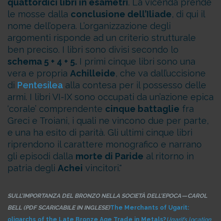
quattordici libri in esametri
. La vicenda prende
le mosse dalla
conclusione dell’Iliade
, di qui il
nome dell’opera. L’organizzazione degli
argomenti risponde ad un criterio strutturale
ben preciso. I libri sono divisi secondo lo
schema 5 + 4 + 5.
I primi cinque libri sono una
vera e propria
Achilleide
, che va dall’uccisione
di
Pentesilea
alla contesa per il possesso delle
armi.
I libri VI-IX sono occupati da un’azione epica
‘corale’ comprendente
cinque battaglie
fra
Greci e Troiani, i quali ne vincono due per parte,
e una ha esito di parità.
Gli ultimi cinque libri
riprendono il carattere monografico e narrano
gli episodi dalla
morte di Paride
al ritorno in
patria degli
Achei
vincitori.
SULL’IMPORTANZA DEL BRONZO NELLA SOCIETÀ DELL’EPOCA — CAROL
BELL (PDF SCARICABILE IN INGLESE)
The Merchants of Ugarit:
oligarchs of the Late Bronze Age Trade in Metals?
Ugarit’s location