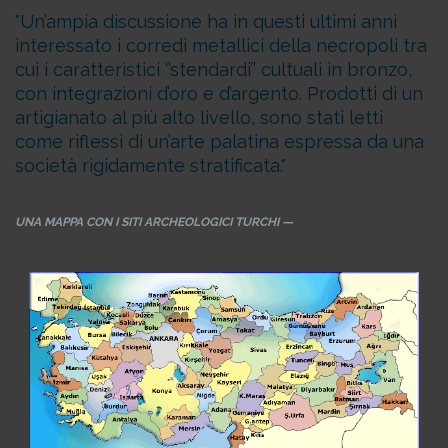
Un’ampia discussione ha in questi ultimi anni
interessato i corredi metallici della necropoli tra
cui i caratteristici ‘’stendardi’’ cultuali in bronzo,
con integrazioni d’oro e d’argento. Prodotti di un
artigianato al più alto livello, sono stati letti
come riflessi di un’arte palatina espressa da una
società rigidamente stratificata.
UNA MAPPA CON I SITI ARCHEOLOGICI TURCHI —