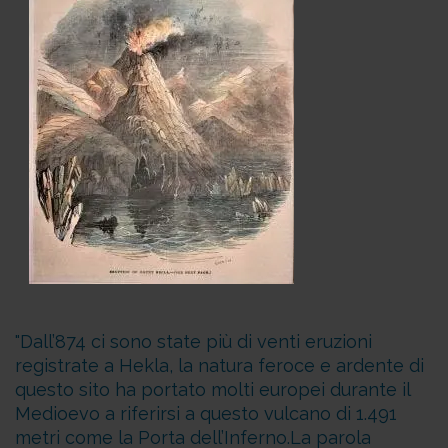
Dall’874 ci sono state più di venti eruzioni
registrate a Hekla, la natura feroce e ardente di
questo sito ha portato molti europei durante il
Medioevo a riferirsi a questo vulcano di 1.491
metri come la Porta dell’Inferno.
La parola