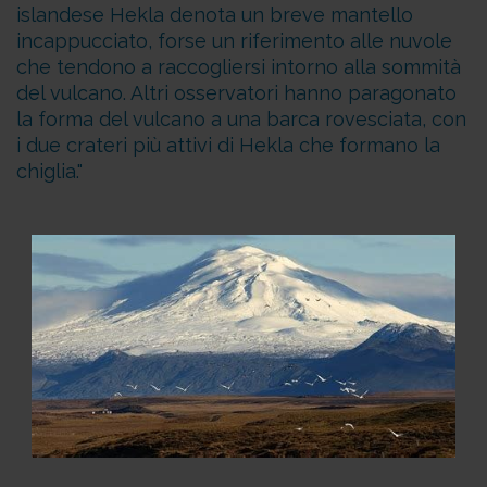
islandese Hekla denota un breve mantello
incappucciato, forse un riferimento alle nuvole
che tendono a raccogliersi intorno alla sommità
del vulcano. Altri osservatori hanno paragonato
la forma del vulcano a una barca rovesciata, con
i due crateri più attivi di Hekla che formano la
chiglia.