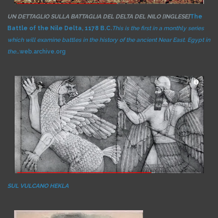
UN DETTAGLIO SULLA BATTAGLIA DEL DELTA DEL NILO [INGLESE]
The
Battle of the Nile Delta, 1178 B.C.
This is the first in a monthly series
which will examine battles in the history of the ancient Near East. Egypt in
the…
web.archive.org
SUL VULCANO HEKLA