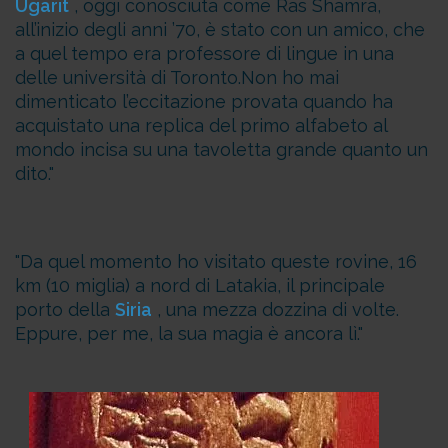
Ugarit
, oggi conosciuta come Ras Shamra,
all’inizio degli anni ’70, è stato con un amico, che
a quel tempo era professore di lingue in una
delle università di Toronto.
Non ho mai
dimenticato l’eccitazione provata quando ha
acquistato una replica del primo alfabeto al
mondo incisa su una tavoletta grande quanto un
dito.
Da quel momento ho visitato queste rovine, 16
km (10 miglia) a nord di Latakia, il principale
porto della
Siria
, una mezza dozzina di volte.
Eppure, per me, la sua magia è ancora lì.