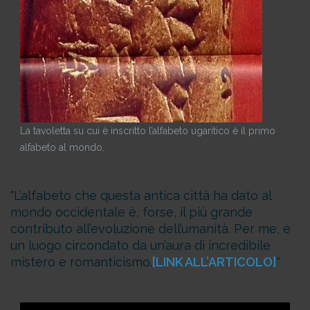
La tavoletta su cui è inscritto l’alfabeto ugaritico è il primo
alfabeto al mondo.
L’alfabeto che questa antica città ha dato al
mondo occidentale è, forse, il più grande
contributo all’evoluzione dell’umanità. Per me, è
un luogo circondato da un’aura di incredibile
mistero e romanticismo.
[LINK ALL’ARTICOLO]