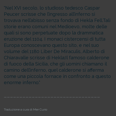
Nel XVI secolo, lo studioso tedesco Caspar
Peucer scrisse che l’ingresso all’inferno si
trovava nell’abisso senza fondo di Hekla Fell.
Tali
storie erano comuni nel Medioevo, molte delle
quali si sono perpetuate dopo la drammatica
eruzione del 1104. I monaci cistercensi di tutta
Europa conoscevano questo sito, e nel suo
volume del 1180 Liber De Miraculis, Alberto di
Chiaravalle scrisse di Hekla;
Il famoso calderone
di fuoco della Sicilia, che gli uomini chiamano il
camino dell’inferno, quel calderone si afferma
come una piccola fornace in confronto a questo
enorme inferno.
— — — — — — — — — — — — — — — — — — — — — — — — — — — — — — —
Traduzione a cura di Mer Curio