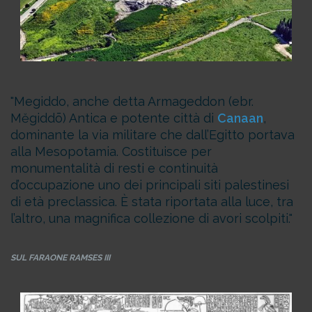
Megiddo, anche detta Armageddon (ebr.
Mĕgiddō) Antica e potente città di
Canaan
,
dominante la via militare che dall’Egitto portava
alla Mesopotamia. Costituisce per
monumentalità di resti e continuità
d’occupazione uno dei principali siti palestinesi
di età preclassica. È stata riportata alla luce, tra
l’altro, una magnifica collezione di avori scolpiti.
SUL FARAONE RAMSES III