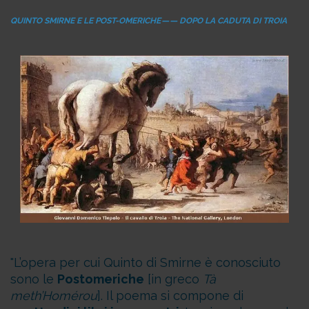
QUINTO SMIRNE E LE POST-OMERICHE — — DOPO LA CADUTA DI TROIA
L’opera per cui Quinto di Smirne è conosciuto
sono le
Postomeriche
[in greco
Tà
meth’Homérou
]. Il poema si compone di