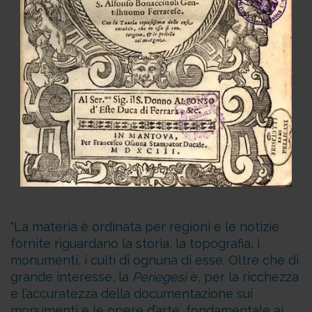
La materia è ordinata per regioni e le notizie
fornite riguardano la storia, la topografia, i
monumenti, i culti di ognuna di esse. Oltre che di
grande interesse, la
Periegesi
è, per la ricchezza
e l’accuratezza della documentazione sui
monumenti e le opere d’arte, fondamentale ai