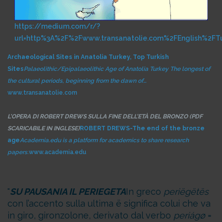
https://medium.com/r/?
url=http%3A%2F%2Fwww.transanatolie.com%2FEnglish%2FTu
Archaeological Sites in Anatolia Turkey, Top Turkish
Sites
Palaeolithic/Epipalaeolithic Age of Anatolia Turkey The longest of
the cultural periods, beginning from the dawn of…
www.transanatolie.com
L’OPERA DI ROBERT DREWS SULLA FINE DELL’ETÀ DEL BRONZO (PDF
SCARICABILE IN INGLESE)
ROBERT DREWS-The end of the bronze
age
Academia.edu is a platform for academics to share research
papers.
www.academia.edu
SU PAUSANIA IL PERIEGETA
In greco
periëgëtës
con l’accento sulla ultima ë significa colui che va
in giro, gironzolone, derivato dal verbo
periágø
=