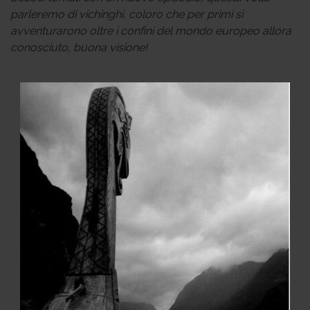
parleremo di vichinghi, coloro che per primi si
avventurarono oltre i confini del mondo europeo allora
conosciuto, buona visione!