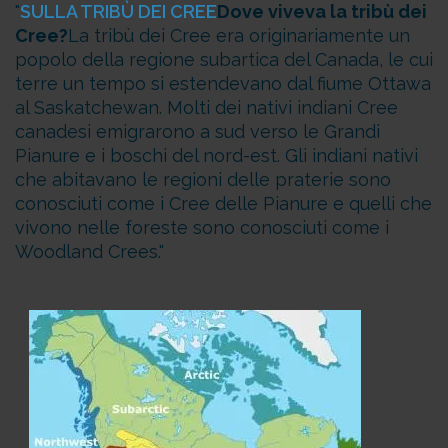
SULLA TRIBÙ DEI CREE
Dove viveva la tribù dei
Cree?
La tribù dei Cree era originariamente un
popolo della regione subartica del Canada, le cui
terre un tempo si estendevano dal fiume Ottawa
al Saskatchewan. Molti dei nativi indiani Cree
canadesi emigrarono a sud verso le Grandi
Pianure e i boschi del nord-est. Gli indiani nativi
che abitavano le regioni delle praterie sono
conosciuti come i Cree delle Pianure e quelli che
vivono nelle foreste sono conosciuti come i
Woodland Crees.