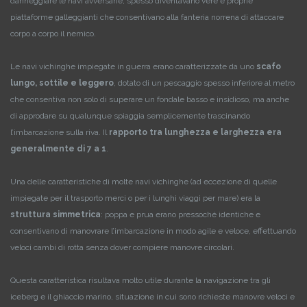
danneggiare le navi avversarie, spesso diventavano vere e proprie
piattaforme galleggianti che consentivano alla fanteria norrena di attaccare
corpo a corpo il nemico.
Le navi vichinghe impiegate in guerra erano caratterizzate da uno
scafo
lungo, sottile e leggero
, dotato di un pescaggio spesso inferiore al metro
che consentiva non solo di superare un fondale basso e insidioso, ma anche
di approdare su qualunque spiaggia semplicemente trascinando
l’imbarcazione sulla riva. Il
rapporto tra lunghezza e larghezza era
generalmente di 7 a 1
.
Una delle caratteristiche di molte navi vichinghe (ad eccezione di quelle
impiegate per il trasporto merci o per i lunghi viaggi per mare) era la
struttura simmetrica
: poppa e prua erano pressoché identiche e
consentivano di manovrare l’imbarcazione in modo agile e veloce, effettuando
veloci cambi di rotta senza dover compiere manovre circolari.
Questa caratteristica risultava molto utile durante la navigazione tra gli
iceberg e il ghiaccio marino, situazione in cui sono richieste manovre veloci e