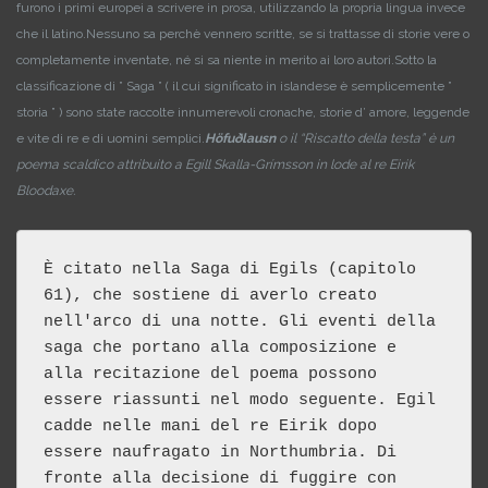
furono i primi europei a scrivere in prosa, utilizzando la propria lingua invece
che il latino.
Nessuno sa perchè vennero scritte, se si trattasse di storie vere o
completamente inventate, né si sa niente in merito ai loro autori.
Sotto la
classificazione di ” Saga ” ( il cui significato in islandese è semplicemente ”
storia ” ) sono state raccolte innumerevoli cronache, storie d’ amore, leggende
e vite di re e di uomini semplici.
Höfuðlausn
o il “Riscatto della testa” è un
poema scaldico attribuito a Egill Skalla-Grímsson in lode al re Eirik
Bloodaxe.
È citato nella Saga di Egils (capitolo 
61), che sostiene di averlo creato 
nell'arco di una notte. Gli eventi della 
saga che portano alla composizione e 
alla recitazione del poema possono 
essere riassunti nel modo seguente. Egil 
cadde nelle mani del re Eirik dopo 
essere naufragato in Northumbria. Di 
fronte alla decisione di fuggire con 