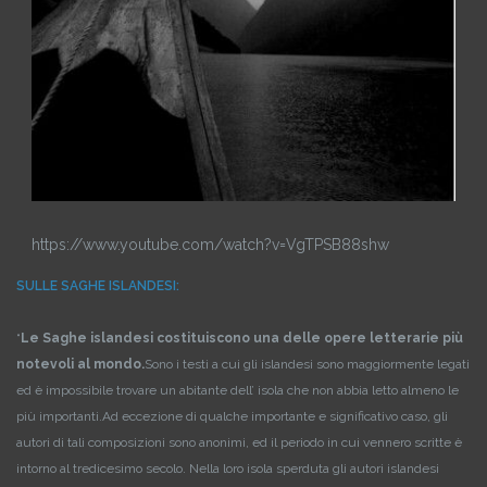
https://www.youtube.com/watch?v=VgTPSB88shw
SULLE SAGHE ISLANDESI:
“
Le Saghe islandesi costituiscono una delle opere letterarie più
notevoli al mondo.
Sono i testi a cui gli islandesi sono maggiormente legati
ed è impossibile trovare un abitante dell’ isola che non abbia letto almeno le
più importanti.
Ad eccezione di qualche importante e significativo caso, gli
autori di tali composizioni sono anonimi, ed il periodo in cui vennero scritte è
intorno al tredicesimo secolo. Nella loro isola sperduta gli autori islandesi