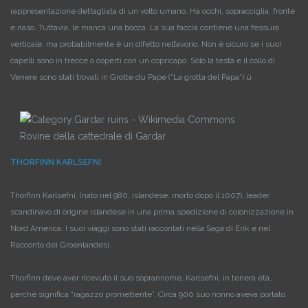
rappresentazione dettagliata di un volto umano. Ha occhi, sopracciglia, fronte
e naso. Tuttavia, le manca una bocca. La sua faccia contiene una fessura
verticale, ma probabilmente è un difetto nell’avorio. Non è sicuro se i suoi
capelli sono in trecce o coperti con un copricapo. Solo la testa e il collo di
Venere sono stati trovati in Grotte du Pape (“La grotta del Papa”).ù
Rovine della cattedrale di Gardar
THORFINN KARLSEFNI
Thorfinn Karlsefni, (nato nel 980, islandese, morto dopo il 1007), leader
scandinavo di origine islandese in una prima spedizione di colonizzazione in
Nord America. I suoi viaggi sono stati raccontati nella Saga di Erik e nel
Racconto dei Groenlandesi.
Thorfinn deve aver ricevuto il suo soprannome, Karlsefni, in tenera età,
perché significa “ragazzo promettente”. Circa 900 suo nonno aveva portato