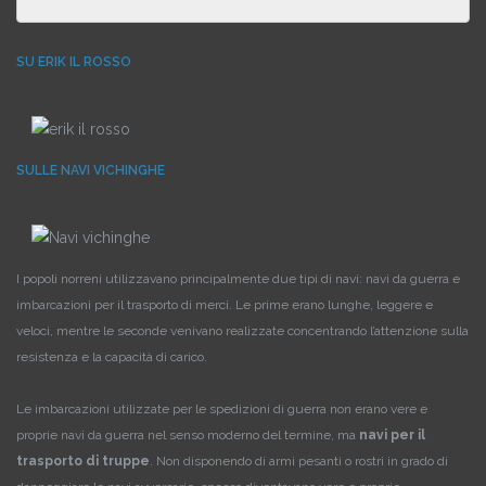
SU ERIK IL ROSSO
SULLE NAVI VICHINGHE
I popoli norreni utilizzavano principalmente due tipi di navi: navi da guerra e
imbarcazioni per il trasporto di merci. Le prime erano lunghe, leggere e
veloci, mentre le seconde venivano realizzate concentrando l’attenzione sulla
resistenza e la capacità di carico.
Le imbarcazioni utilizzate per le spedizioni di guerra non erano vere e
proprie navi da guerra nel senso moderno del termine, ma
navi per il
trasporto di truppe
. Non disponendo di armi pesanti o rostri in grado di