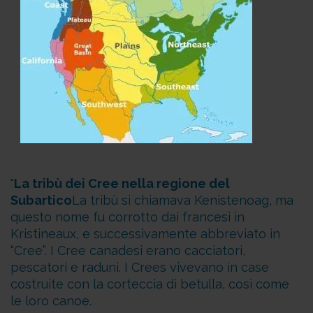
La tribù dei Cree nella regione del
Subartico
La tribù si chiamava Kenistenoag, ma
questo nome fu corrotto dai francesi in
Kristineaux, e successivamente abbreviato in
“Cree”. I Cree canadesi erano cacciatori,
pescatori e raduni. I Crees vivevano in case
costruite con la corteccia di betulla, così come
le loro canoe.