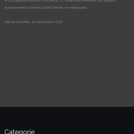
la cui base giuridica è il consenso, il Titolare provvederà a raccogliere
nuovamente il consenso dell’Utente, se necessario.
Ultima modifica: 30 novembre 2022
Categorie