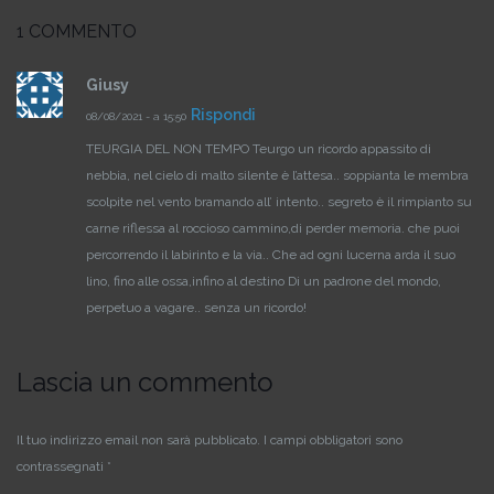
1 COMMENTO
Giusy
Rispondi
08/08/2021 - a 15:50
TEURGIA DEL NON TEMPO
Teurgo un ricordo
appassito di
nebbia,
nel cielo di malto
silente è l’attesa..
soppianta le membra
scolpite nel vento
bramando all’ intento..
segreto è il rimpianto
su
carne riflessa
al roccioso cammino,di perder memoria.
che puoi
percorrendo il labirinto e la via..
Che ad ogni lucerna arda il suo
lino,
fino alle ossa,infino al destino
Di un padrone del mondo,
perpetuo a vagare..
senza un ricordo!
Lascia un commento
Il tuo indirizzo email non sarà pubblicato.
I campi obbligatori sono
contrassegnati
*