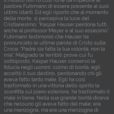
il mostro non fu così forte da impedire al
pastore Fuhrmann di essere presente ai suoi
ultimi istanti. Ed egli riportò che al momento
della morte, si percepiva la luce del
Cristianesimo; “Kaspar Hauser perdona tutti,
anche al professor Meyer e al suo assassino”.
Fuhrmann testimoniò che Hauser ha
pronunciato le ultime parole di Cristo sulla
Croce: “Padre sia fatta la tua volontà, non la
mia”.
Malgrado le terribili prove cui fu
sottoposto, Kaspar Hauser conservò la
fiducia negli uomini; colmo di bontà, egli
accettò il suo destino, perdonando chi gli
aveva fatto tanto male. Egli ha così
trasformato in una vittoria dello spirito la
sconfitta sul piano esteriore, ha trasformato il
male in bene. Nella sua grande bontà diceva
che nessuno gli aveva fatto del male; era
una menzogna, ma era una menzogna di