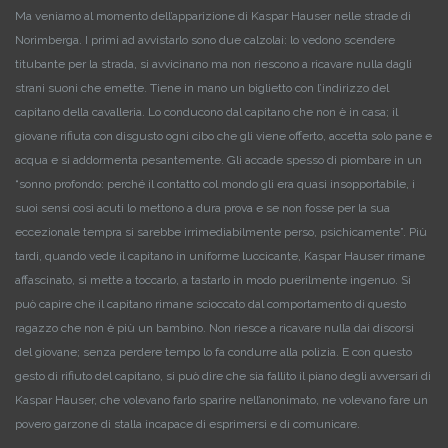
Ma veniamo al momento dell’apparizione di Kaspar Hauser nelle strade di
Norimberga. I primi ad avvistarlo sono due calzolai: lo vedono scendere
titubante per la strada, si avvicinano ma non riescono a ricavare nulla dagli
strani suoni che emette. Tiene in mano un biglietto con l’indirizzo del
capitano della cavalleria.
Lo conducono dal capitano che non è in casa; il
giovane rifiuta con disgusto ogni cibo che gli viene offerto, accetta solo pane e
acqua e si addormenta pesantemente. Gli accade spesso di piombare in un
“sonno profondo: perché il contatto col mondo gli era quasi insopportabile, i
suoi sensi così acuti lo mettono a dura prova e se non fosse per la sua
eccezionale tempra si sarebbe irrimediabilmente perso, psichicamente”.
Più
tardi, quando vede il capitano in uniforme luccicante, Kaspar Hauser rimane
affascinato, si mette a toccarlo, a tastarlo in modo puerilmente ingenuo. Si
può capire che il capitano rimane scioccato dal comportamento di questo
ragazzo che non è più un bambino. Non riesce a ricavare nulla dai discorsi
del giovane; senza perdere tempo lo fa condurre alla polizia. E con questo
gesto di rifiuto del capitano, si può dire che sia fallito il piano degli avversari di
Kaspar Hauser, che volevano farlo sparire nell’anonimato, ne volevano fare un
povero garzone di stalla incapace di esprimersi e di comunicare.