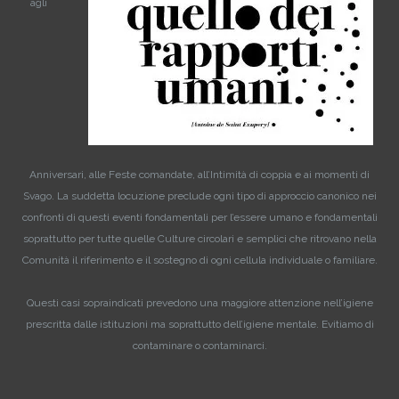
agli
Anniversari, alle Feste comandate, all’Intimità di coppia e ai momenti di
Svago. La suddetta locuzione preclude ogni tipo di approccio canonico nei
confronti di questi eventi fondamentali per l’essere umano e fondamentali
soprattutto per tutte quelle Culture circolari e semplici che ritrovano nella
Comunità il riferimento e il sostegno di ogni cellula individuale o familiare.
Questi casi sopraindicati prevedono una maggiore attenzione nell’igiene
prescritta dalle istituzioni ma soprattutto dell’igiene mentale. Evitiamo di
contaminare o contaminarci.