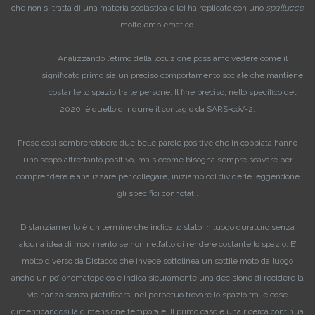
che non si tratta di una materia scolastica e lei ha replicato con uno
spallucce
molto emblematico.
Analizzando l’etimo della locuzione possiamo vedere come il
significato primo sia un preciso comportamento sociale che mantiene
costante lo spazio tra le persone. Il fine preciso, nello specifico del
2020, è quello di ridurre il contagio da SARS-coV-2.
Prese così sembrerebbero due belle parole positive che in coppiata hanno
uno scopo altrettanto positivo, ma siccome bisogna sempre scavare per
comprendere e analizzare per collegare, iniziamo col dividerle leggendone
gli specifici connotati.
Distanziamento è un termine che indica lo stato in luogo duraturo senza
alcuna idea di movimento se non nell’atto di rendere costante lo spazio. E’
molto diverso da Distacco che invece sottolinea un sottile moto da luogo
anche un po’ onomatopeico e indica sicuramente una decisione di recidere la
vicinanza senza pietrificarsi nel perpetuo trovare lo spazio tra le cose
dimenticandosi la dimensione temporale. Il primo caso è una ricerca continua