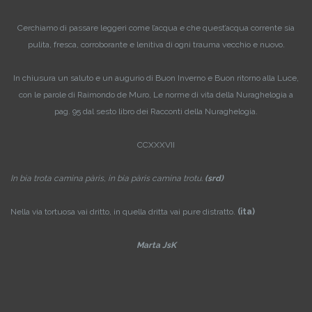
Cerchiamo di passare leggeri come l’acqua e che quest’acqua corrente sia
pulita, fresca, corroborante e lenitiva di ogni trauma vecchio e nuovo.
In chiusura un saluto e un augurio di Buon Inverno e Buon ritorno alla Luce,
con le parole di Raimondo de Muro, Le norme di vita della Nuraghelogia a
pag. 95 dal sesto libro dei Racconti della Nuraghelogia.
CCXXXVII
In bia trota camina pàris, in bia pàris camina trotu.
(srd)
Nella via tortuosa vai dritto, in quella dritta vai pure distratto.
(ita)
Marta JsK