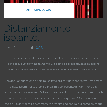
ANTROPOLOGIA
Distanziamento
isolante.
22/12/2020 -
da
CGS
In questo anno pandemico sentiamo parlare di distanziamento come se
piovesse, è un termine talmente utilizzato e spesso abusato da essere
entrato a far parte del lessico popolare ad ogni livello di comunicazione.
Uno degli aneddoti che sinora mi ha fatto più sorridere con retrogusto amaro,
è stato il commento di una bimba, mia conoscente di 7 anni, che alla
domanda sul cosa avessero fatto a scuola dopo il primo giorno dal rientro delle
vacanze estive ha risposto sorridente, ma perplessa: “Distanziamento
sociale!”. Sua madre ha commentato divertita che non sa più come spiegarle