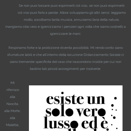
Se non puoi toccare puoi esprimerti col viso, se non puoi esprimerti
col viso puoi farlo a parole. Allora sviluppiamo gli altri sensi: leggiamo
molto, ascoltiamo tanta musica, annusiamo l’aria della natura,
mangiamo cibo vero e igienizziamo i pensieri ogni volta che siamo costretti a
igienizzare le mani.
Respiriamo forte e la proibizione diventa possibilità. Mi rendo conto siano
sfumature labili e che all’interno della locuzione Distanziamento Sociale ci
siano tremende specificità del caso che nascondono insidie per cui non
bastino tali piccoli accorgimenti per risolverle.
Mi
riferisco
alla
Nascita,
alla Morte,
alla
Malattia,