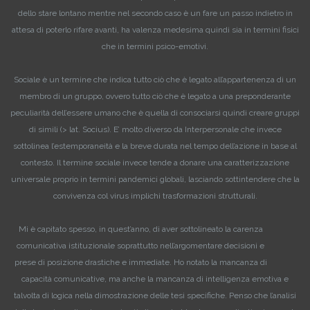
dello stare lontano mentre nel secondo caso è un fare un passo indietro in
attesa di poterlo rifare avanti, ha valenza medesima quindi sia in termini fisici
che in termini psico-emotivi.
Sociale è un termine che indica tutto ciò che è legato all’appartenenza di un
membro di un gruppo, ovvero tutto ciò che è legato a una preponderante
peculiarità dell’essere umano che è quella di consociarsi quindi creare gruppi
di simili (> lat. Socius). E’ molto diverso da Interpersonale che invece
sottolinea l’estemporaneità e la breve durata nel tempo dell’azione in base al
contesto. Il termine sociale invece tende a donare una caratterizzazione
universale proprio in termini pandemici globali, lasciando sottintendere che la
convivenza col virus implichi trasformazioni strutturali.
Mi è capitato spesso, in quest’anno, di aver sottolineato la carenza
comunicativa istituzionale soprattutto nell’argomentare decisioni e
prese di posizione drastiche e immediate. Ho notato la mancanza di
capacità comunicative, ma anche la mancanza di intelligenza emotiva e
talvolta di logica nella dimostrazione delle tesi specifiche. Penso che l’analisi