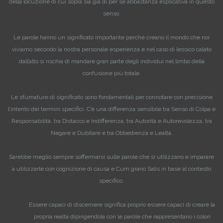
della locuzione di cui sopra sia già di per sè abbastanza esplicativa in questo
senso.
Le parole hanno un significato importante perchè creano il mondo che noi
viviamo secondo la nostra personale esperienza e nel caso di lessico calato
dall’alto si rischia di mandare gran parte degli individui nel limbo della
confusione più totale.
Le sfumature di significato sono fondamentali per connotare con precisione
l’intento dei termini specifici. C’è una differenza sensibile tra Senso di Colpa e
Responsabilità, tra Distacco e Indifferenza, tra Autorità e Autorevolezza, tra
Negare e Dubitare e tra Obbedienza e Lealtà.
Sarebbe meglio sempre soffermarsi sulle parole che si utilizzano e imparare
a utilizzarle con cognizione di causa e Cum grano Salis in base al contesto
specifico.
Essere capaci di discernere significa proprio essere capaci di creare la
propria realtà dipingendola con le parole che rappresentano i colori