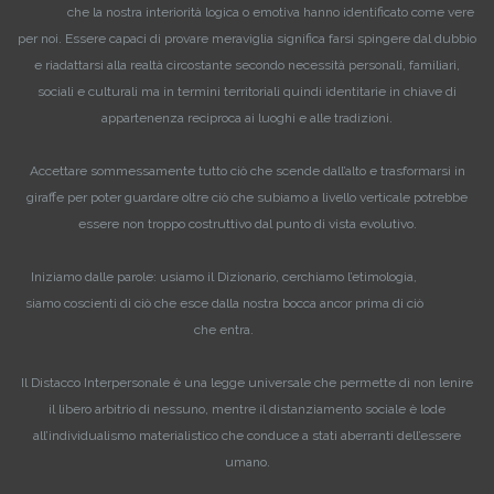
che la nostra interiorità logica o emotiva hanno identificato come vere
per noi. Essere capaci di provare meraviglia significa farsi spingere dal dubbio
e riadattarsi alla realtà circostante secondo necessità personali, familiari,
sociali e culturali ma in termini territoriali quindi identitarie in chiave di
appartenenza reciproca ai luoghi e alle tradizioni.
Accettare sommessamente tutto ciò che scende dall’alto e trasformarsi in
giraffe per poter guardare oltre ciò che subiamo a livello verticale potrebbe
essere non troppo costruttivo dal punto di vista evolutivo.
Iniziamo dalle parole: usiamo il Dizionario, cerchiamo l’etimologia,
siamo coscienti di ciò che esce dalla nostra bocca ancor prima di ciò
che entra.
Il Distacco Interpersonale è una legge universale che permette di non lenire
il libero arbitrio di nessuno, mentre il distanziamento sociale è lode
all’individualismo materialistico che conduce a stati aberranti dell’essere
umano.