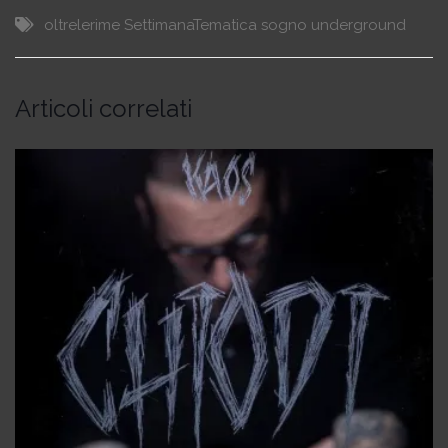
oltrelerime
SettimanaTematica
sogno
underground
Articoli correlati