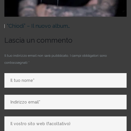
“Chiodi” – Il nuovo album…
Lascia un commento
Il tuo indirizzo email non sarà pubblicato.
I campi obbligatori sono
contrassegnati
*